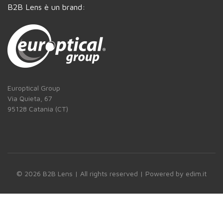
B2B Lens è un brand:
Europtical Group
Via Quieta, 67
95128 Catania (CT)
© 2026 B2B Lens | All rights reserved |
Powered by edim.it