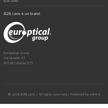
B2B LENS
B2B Lens è un brand:
Europtical Group
Via Quieta, 67
95128 Catania (CT)
© 2026 B2B Lens | All rights reserved |
Powered by edim.it