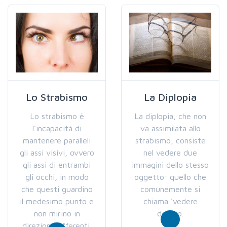
Lo Strabismo
La Diplopia
Lo strabismo è
La diplopia, che non
l'incapacità di
va assimilata allo
mantenere paralleli
strabismo, consiste
gli assi visivi, ovvero
nel vedere due
gli assi di entrambi
immagini dello stesso
gli occhi, in modo
oggetto: quello che
che questi guardino
comunemente si
il medesimo punto e
chiama 'vedere
non mirino in
doppio.
direzioni differenti.