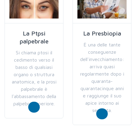
La Ptpsi
La Presbiopia
palpebrale
È una delle tante
conseguenze
Si chiama ptosi il
dell'invecchiamento:
cedimento verso il
arriva quasi
basso di qualsiasi
regolarmente dopo i
organo o struttura
quaranta-
anatomica, e la prosi
quarantacinque anni
palpebrale è
e raggiunge il suo
l'abbassamento della
apice intorno ai
palpebra superiore.
sessanta.