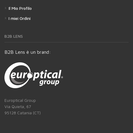
Il Mio Profilo
I miei Ordini
B2B LENS
B2B Lens è un brand:
Europtical Group
Via Quieta, 67
95128 Catania (CT)